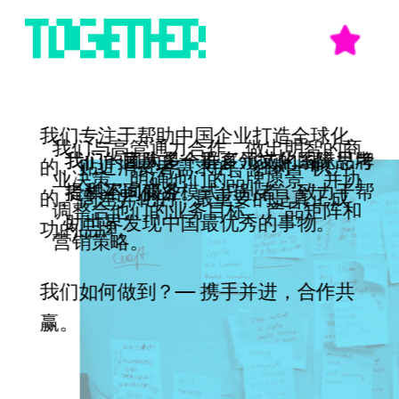
我们专注于帮助中国企业打造全球化
我们与高管通力合作，做出明智的商
我们的团队是一群多元文化系统思考
我们一直为多个垂直领域的国际品牌
的、贴近消费者需求的、独树一帜
业决策，明确他们的品牌愿景，并协
者和不同商业模式识别者，致力于帮
提供咨询服务。
的、高差异化的，最重要的是真正成
调整合他们的业务目标、产品矩阵和
助世界发现中国最优秀的事物。
功的品牌。 
营销策略。
我们如何做到？— 携手并进，合作共
赢。